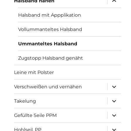
Halsband nähen
öffnen
Halsband mit Appplikation
Vollummanteltes Halsband
Ummanteltes Halsband
Zugstopp Halsband genäht
Leine mit Polster
Unterme
Verschweißen und vernähen
öffnen
Unterme
Takelung
öffnen
Unterme
Gefüllte Seile PPM
öffnen
Unterme
Hohlseil, PP