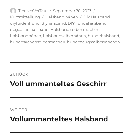
Autor
Veröffentlicht
Format
TierischVerTaut
September 20, 2023
am
Kategorien
Schlagwörter
Kurzmitteilung
Halsband nähen
DiY Halsband
,
diyfürdenhund
,
diyhalsband
,
DIYHundehalsband
,
dogcollar
,
halsband
,
Halsband selber machen
,
halsbandnähen
,
halsbandselbernähen
,
hundehalsband
,
hundesachenselbermachen
,
hundezeugsselbermachen
Beitragsnavigation
ZURÜCK
Voll ummanteltes Geschirr
Vorheriger
Beitrag:
WEITER
Vollummanteltes Halsband
Nächster
Beitrag: