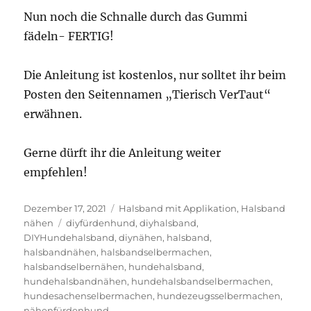
Nun noch die Schnalle durch das Gummi
fädeln- FERTIG!
Die Anleitung ist kostenlos, nur solltet ihr beim
Posten den Seitennamen „Tierisch VerTaut“
erwähnen.
Gerne dürft ihr die Anleitung weiter
empfehlen!
Veröffentlicht
Kategorien
Dezember 17, 2021
Halsband mit Applikation
,
Halsband
am
Schlagwörter
nähen
diyfürdenhund
,
diyhalsband
,
DIYHundehalsband
,
diynähen
,
halsband
,
halsbandnähen
,
halsbandselbermachen
,
halsbandselbernähen
,
hundehalsband
,
hundehalsbandnähen
,
hundehalsbandselbermachen
,
hundesachenselbermachen
,
hundezeugsselbermachen
,
nähenfürdenhund