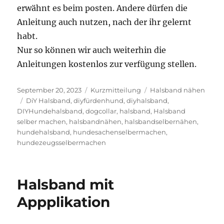
erwähnt es beim posten. Andere dürfen die
Anleitung auch nutzen, nach der ihr gelernt
habt.
Nur so können wir auch weiterhin die
Anleitungen kostenlos zur verfügung stellen.
Veröffentlicht
Format
Kategorien
September 20, 2023
Kurzmitteilung
Halsband nähen
am
Schlagwörter
DiY Halsband
,
diyfürdenhund
,
diyhalsband
,
DIYHundehalsband
,
dogcollar
,
halsband
,
Halsband
selber machen
,
halsbandnähen
,
halsbandselbernähen
,
hundehalsband
,
hundesachenselbermachen
,
hundezeugsselbermachen
Halsband mit
Appplikation