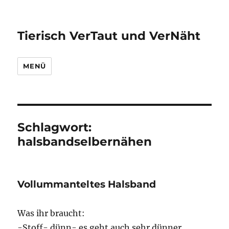
Tierisch VerTaut und VerNäht
MENÜ
Schlagwort:
halsbandselbernähen
Vollummanteltes Halsband
Was ihr braucht:
-Stoff- dünn- es geht auch sehr dünner