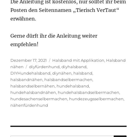
Die Anleitung ist kostenlos, nur solltet ihr beim
Posten den Seitennamen „Tierisch VerTaut“
erwähnen.
Gerne dürft ihr die Anleitung weiter
empfehlen!
Veröffentlicht
Kategorien
Dezember 17, 2021
Halsband mit Applikation
,
Halsband
am
Schlagwörter
nähen
diyfürdenhund
,
diyhalsband
,
DIYHundehalsband
,
diynähen
,
halsband
,
halsbandnähen
,
halsbandselbermachen
,
halsbandselbernähen
,
hundehalsband
,
hundehalsbandnähen
,
hundehalsbandselbermachen
,
hundesachenselbermachen
,
hundezeugsselbermachen
,
nähenfürdenhund