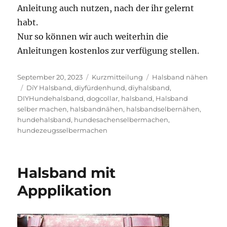
Anleitung auch nutzen, nach der ihr gelernt
habt.
Nur so können wir auch weiterhin die
Anleitungen kostenlos zur verfügung stellen.
Veröffentlicht
Format
Kategorien
September 20, 2023
Kurzmitteilung
Halsband nähen
am
Schlagwörter
DiY Halsband
,
diyfürdenhund
,
diyhalsband
,
DIYHundehalsband
,
dogcollar
,
halsband
,
Halsband
selber machen
,
halsbandnähen
,
halsbandselbernähen
,
hundehalsband
,
hundesachenselbermachen
,
hundezeugsselbermachen
Halsband mit
Appplikation