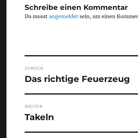
Schreibe einen Kommentar
Du musst
angemeldet
sein, um einen Kommen
Beitragsnavigation
ZURÜCK
Das richtige Feuerzeug
Vorheriger
Beitrag:
WEITER
Takeln
Nächster
Beitrag: