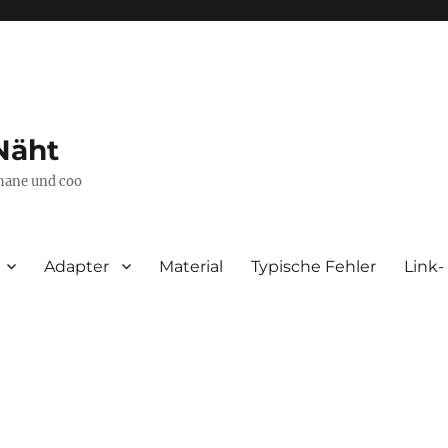
Näht
thane und coo
Adapter
Material
Typische Fehler
Link-