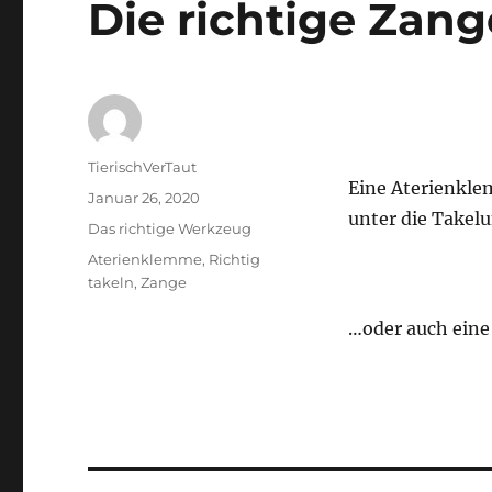
Die richtige Zang
Autor
TierischVerTaut
Eine Aterienkle
Veröffentlicht
Januar 26, 2020
unter die Takel
am
Kategorien
Das richtige Werkzeug
Schlagwörter
Aterienklemme
,
Richtig
takeln
,
Zange
…oder auch eine