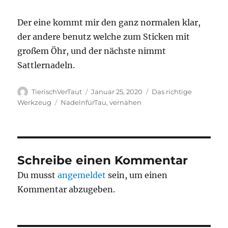
Der eine kommt mir den ganz normalen klar,
der andere benutz welche zum Sticken mit
großem Öhr, und der nächste nimmt
Sattlernadeln.
Autor
Veröffentlicht
Kategorien
TierischVerTaut
Januar 25, 2020
Das richtige
am
Schlagwörter
Werkzeug
NadelnfürTau
,
vernähen
Schreibe einen Kommentar
Du musst
angemeldet
sein, um einen
Kommentar abzugeben.