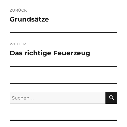
Beitragsnavigation
ZURÜCK
Grundsätze
Vorheriger
Beitrag:
WEITER
Das richtige Feuerzeug
Nächster
Beitrag:
SU
Suchen
nach: