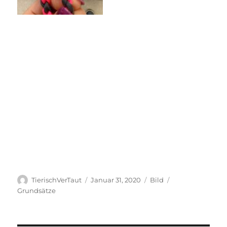
Autor
Veröffentlicht
Format
Kategorien
TierischVerTaut
Januar 31, 2020
Bild
am
Grundsätze