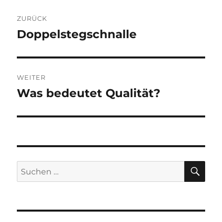
Beitragsnavigation
ZURÜCK
Doppelstegschnalle
Vorheriger
Beitrag:
WEITER
Was bedeutet Qualität?
Nächster
Beitrag:
SU
Suchen
nach: