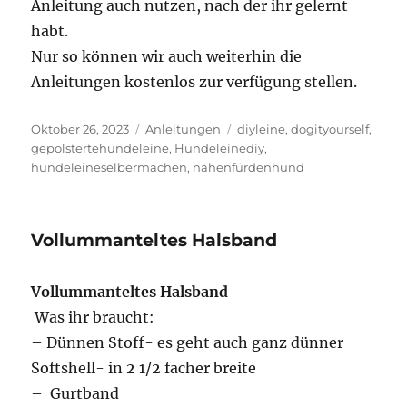
Anleitung auch nutzen, nach der ihr gelernt
habt.
Nur so können wir auch weiterhin die
Anleitungen kostenlos zur verfügung stellen.
Veröffentlicht
Kategorien
Schlagwörter
Oktober 26, 2023
Anleitungen
diyleine
,
dogityourself
,
am
gepolstertehundeleine
,
Hundeleinediy
,
hundeleineselbermachen
,
nähenfürdenhund
Vollummanteltes Halsband
Vollummanteltes Halsband
Was ihr braucht:
– Dünnen Stoff- es geht auch ganz dünner
Softshell- in 2 1/2 facher breite
– Gurtband