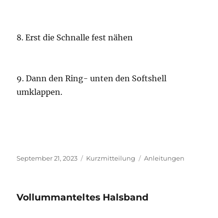
8. Erst die Schnalle fest nähen
9. Dann den Ring- unten den Softshell
umklappen.
Veröffentlicht
Format
Kategorien
September 21, 2023
Kurzmitteilung
Anleitungen
am
Vollummanteltes Halsband