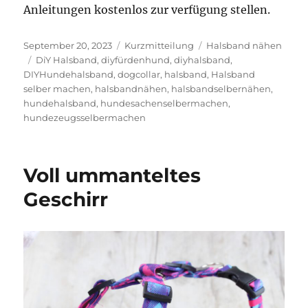
Anleitungen kostenlos zur verfügung stellen.
Veröffentlicht
Format
Kategorien
September 20, 2023
Kurzmitteilung
Halsband nähen
am
Schlagwörter
DiY Halsband
,
diyfürdenhund
,
diyhalsband
,
DIYHundehalsband
,
dogcollar
,
halsband
,
Halsband
selber machen
,
halsbandnähen
,
halsbandselbernähen
,
hundehalsband
,
hundesachenselbermachen
,
hundezeugsselbermachen
Voll ummanteltes
Geschirr