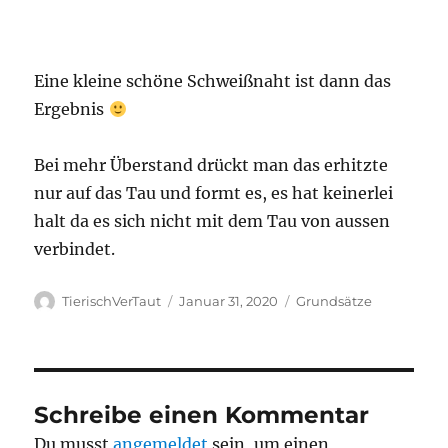
Eine kleine schöne Schweißnaht ist dann das
Ergebnis
Bei mehr Überstand drückt man das erhitzte
nur auf das Tau und formt es, es hat keinerlei
halt da es sich nicht mit dem Tau von aussen
verbindet.
Autor
Veröffentlicht
Kategorien
TierischVerTaut
Januar 31, 2020
Grundsätze
am
Schreibe einen Kommentar
Du musst
angemeldet
sein, um einen