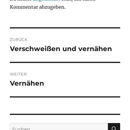
Kommentar abzugeben.
Beitragsnavigation
ZURÜCK
Verschweißen und vernähen
Vorheriger
Beitrag:
WEITER
Vernähen
Nächster
Beitrag:
SU
Suchen