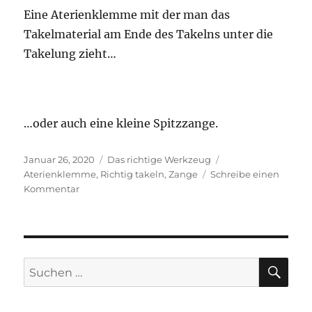
Eine Aterienklemme mit der man das
Takelmaterial am Ende des Takelns unter die
Takelung zieht…
…oder auch eine kleine Spitzzange.
Veröffentlicht
Kategorien
Schlagwörter
Januar 26, 2020
Das richtige Werkzeug
am
Aterienklemme
,
Richtig takeln
,
Zange
Schreibe einen
zu
Kommentar
Die
richtige
Zange
SU
Suchen
nach: