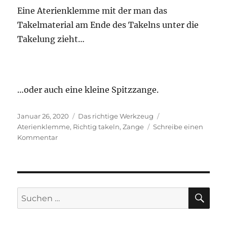
Eine Aterienklemme mit der man das
Takelmaterial am Ende des Takelns unter die
Takelung zieht…
…oder auch eine kleine Spitzzange.
Veröffentlicht
Kategorien
Schlagwörter
Januar 26, 2020
Das richtige Werkzeug
am
Aterienklemme
,
Richtig takeln
,
Zange
Schreibe einen
zu
Kommentar
Die
richtige
Zange
SU
Suchen
nach: