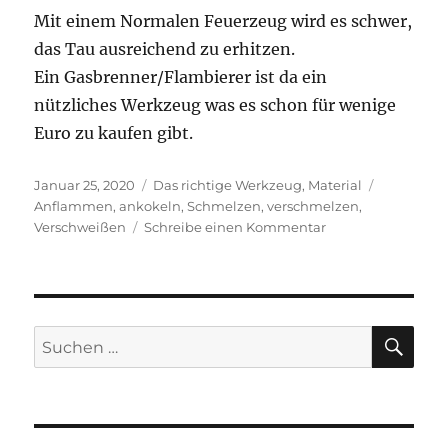
Mit einem Normalen Feuerzeug wird es schwer,
das Tau ausreichend zu erhitzen.
Ein Gasbrenner/Flambierer ist da ein
nützliches Werkzeug was es schon für wenige
Euro zu kaufen gibt.
Veröffentlicht
Kategorien
Schlagwör
Januar 25, 2020
Das richtige Werkzeug
,
Material
am
Anflammen
,
ankokeln
,
Schmelzen
,
verschmelzen
,
zu
Verschweißen
Schreibe einen Kommentar
Das
richtige
Feuerzeug
SU
Suchen
nach: