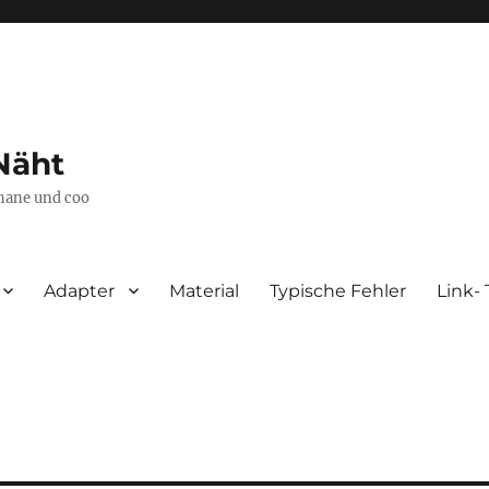
Näht
thane und coo
Adapter
Material
Typische Fehler
Link- 