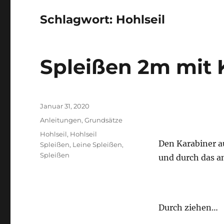
Schlagwort:
Hohlseil
Spleißen 2m mit 
Veröffentlicht
Januar 31, 2020
am
Kategorien
Anleitungen
,
Grundsätze
Schlagwörter
Hohlseil
,
Hohlseil
Den Karabiner au
Spleißen
,
Leine Spleißen
,
Spleißen
und durch das an
Durch ziehen…