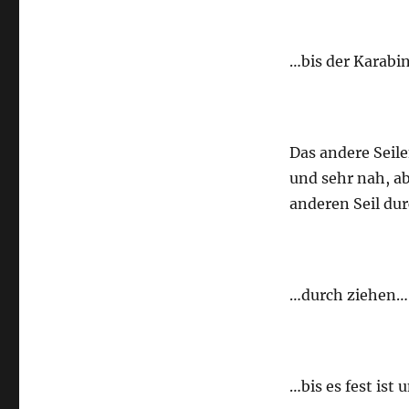
…bis der Karabin
Das andere Seil
und sehr nah, a
anderen Seil du
…durch ziehen…
…bis es fest ist